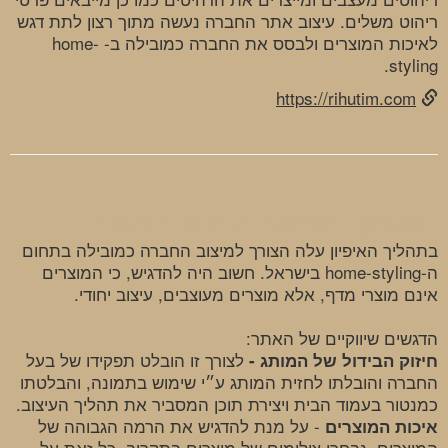
ריהוט משלים. עיצוב אתר החברה נעשה מתוך רצון לתת דגש
לאיכות המוצרים ולבסס את החברה כמובילה ב- home-
styling.
https://rihutim.com
האפיון השיווקי ועיצוב האתר
בתהליך האיפיון עלה הצורך למיצוב החברה כמובילה בתחום
ה-home-styling בישראל. ​חשוב היה להדגיש, כי המוצרים
אינם מוצרי מדף, אלא מוצרים מעוצבים, עיצוב יחודי.
הדגשים שיווקיים של האתר:
לצורך זו הובלט תפקידו של בעל
חיזוק הבידול של המותג -
החברה והובלתו לחזית המותג ע״י שימוש בתמונה, והבלטתו
כמנטור בעמוד הבית ויצירת תוכן המסביר את תהליך העיצוב.
- על מנת להדגיש את הרמה הגבוהה של
איכות המוצרים
המוצרים, נבחרו צילומים של מוצרים בתקריב. כל זאת על