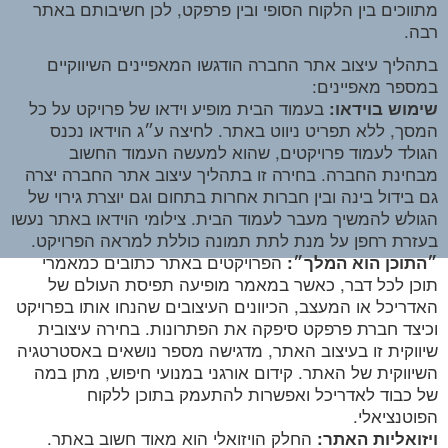
מתווכים בין הלקוח הסופי ובין פרפקט, לכן חשיבותם באתר
רבה.
בתהליך עיצוב אתר החברה הודגשו המאפיינים השיווקיים
במספר מאפיינים:
בעמוד הבית מופיע וידאו של פרויקט על כל
שימוש בוידאו:
המסך, ללא תפריט ניווט באתר. לחיצה ע״ג הוידאו נכנס
הגולד לעמוד פרויקטים, שהוא למעשה העמוד החשוב
מבחינת החברה. בחירה זו בתהליך עיצוב אתר החברה יצרה
גם בידול בינה ובין חברות אחרות בתחום וגם יוצרת גירוי של
הגולש להמשיך מעבר לעמוד הבית. צילומי הוידאו באתר נעשו
בעזרת רחפן על מנת לתת תמונה כוללת למראה הפרויקט.
הפרויקטים באתר כתובים כמאמרי
״התוכן הוא המלך״:
תוכן לכל דבר, כאשר במאמר מופיעה תפיסת העולם של
האדריכל או המעצב, הכיוונים העיצובים שהנחו אותו בפרויקט
וכיצד חברת פרפקט סיפקה את הפתרונות. בחירה עיצובית
שיווקית זו בעיצוב האתר, מדגישה מספר נושאים באסטרטגיה
השיווקית של האתר. קידום אורגני במנועי חיפוש, מתן במה
של כבוד לאדריכל ואפשרות להתעמק בתוכן ללקוח
הפוטנציאלי.
החלק הויזואלי הוא מאוד חשוב באתר.
ויזואליות האתר: