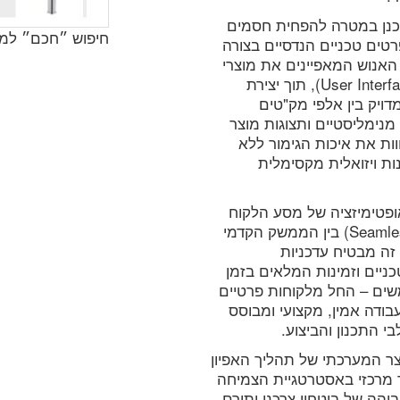
ויית המשתמש (User Experience) תוכנן במטרה להפחית חסמים
מוצר
חיפוש ״חכם״ למו
טים טכניים הנדסיים בצורה
 האנוש המאפיינים את מוצרי
חמת הוטמעו באופן ישיר במבנה הממשק (User Interface), תוך יצירת
דויק בין אלפי מק"טים
מנימליסטיים ותצוגות מוצר
ת את איכות הגימור ללא
ת ויזואלית מקסימלית
ופטימיזציה של מסע הלקוח
דרך אינטגרציה מלאה ורציפה (Seamless Integration) בין הממשק הקדמי
 זה מבטיח עדכניות
ניים וזמינות המלאים בזמן
ים – החל מלקוחות פרטיים
בודה אמין, מקצועי ומבוסס
 התכנון והביצוע.
 המערכתי של תהליך האפיון
ר מרכזי באסטרטגיית הצמיחה
ה של ביטחון צרכני ותורם