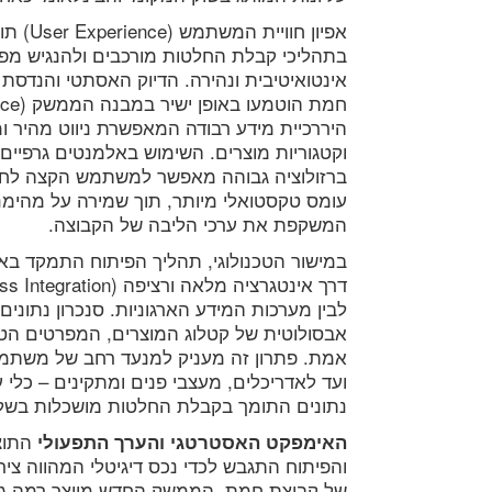
אפיון חו
 למוצר
הדגשת אחריות ל
בתהליכי קבלת החלטות מורכבים ולהנגיש מפר
אינטואיטיבית ונהירה. הדיוק האסתטי והנדסת
היררכיית מידע רבודה המאפשרת ניווט מהיר ומ
וקטגוריות מוצרים. השימוש באלמנטים גרפיים 
ברזולוציה גבוהה מאפשר למשתמש הקצה לחוו
עומס טקסטואלי מיותר, תוך שמירה על מהימנו
המשקפת את ערכי הליבה של הקבוצה.
במישור הטכנולוגי, תהליך הפיתוח התמקד בא
לבין מערכות המידע הארגוניות. סנכרון נתונים
אבסולוטית של קטלוג המוצרים, המפרטים הטכ
אמת. פתרון זה מעניק למנעד רחב של משתמש
ועד לאדריכלים, מעצבי פנים ומתקינים – כלי ע
נתונים התומך בקבלת החלטות מושכלות בשלבי
התוצר
האימפקט האסטרטגי והערך התפעולי
והפיתוח התגבש לכדי נכס דיגיטלי המהווה צי
של קבוצת חמת. הממשק החדש מייצר רמה גבוה