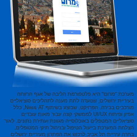
מערכת "מרום" היא פלטפורמת הליבה של אגף הרווחה
בעיריית ירושלים, שנועדה לתת מענה לתהליכים סוציאליים
מורכבים בבירה. הפרויקט, שבוצע בשיתוף Ness AT, כלל
אפיון ופיתוח UI/UX לממשקי קצה עבור מאות עובדים
סוציאליים המטפלים באוכלוסייה מגוונת ועתירת נתונים. לאור
הצלחת המערכת בייעול הטיפול ובניהול תיקי המטופלים,
בחרה עיריית תל אביב לרכוש את הפתרון מעיריית ירושלים