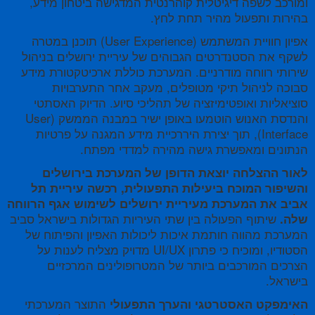
ומורכב לשפה דיגיטלית קוהרנטית המדגישה ביטחון מידע,
בהירות ותפעול מהיר תחת לחץ.
אפיון חוויית המשתמש (User Experience) תוכנן במטרה
לשקף את הסטנדרטים הגבוהים של עיריית ירושלים בניהול
שירותי רווחה מודרניים. המערכת כוללת ארכיטקטורת מידע
סבוכה לניהול תיקי מטופלים, מעקב אחר התערבויות
סוציאליות ואופטימיזציה של תהליכי סיוע. הדיוק האסתטי
והנדסת האנוש הוטמעו באופן ישיר במבנה הממשק (User
Interface), תוך יצירת היררכיית מידע המגנה על פרטיות
הנתונים ומאפשרת גישה מהירה למדדי מפתח.
לאור ההצלחה יוצאת הדופן של המערכת בירושלים
והשיפור המוכח ביעילות התפעולית, רכשה עיריית תל
אביב את המערכת מעיריית ירושלים לשימוש אגף הרווחה
שיתוף הפעולה בין שתי העיריות הגדולות בישראל סביב
שלה.
המערכת מהווה חותמת איכות ליכולות האפיון והפיתוח של
הסטודיו, ומוכיח כי פתרון UI/UX מדויק מצליח לענות על
הצרכים המורכבים ביותר של המטרופולינים המרכזיים
בישראל.
התוצר המערכתי
האימפקט האסטרטגי והערך התפעולי