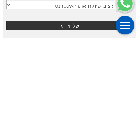
סטודיו לעיצוב משה ליברמן
תובל 22, רמת גן
ליצירת קשר ב -
whatsapp
טל':
03-6122061
דוא"ל':
info@design-studio .co.il