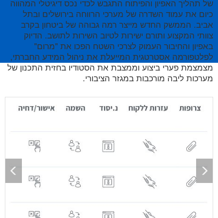
של תהליך האפיון והפיתוח התגבש לכדי נכס דיגיטלי המהווה
כיום את עמוד השדרה של מערכי הרווחה בירושלים ובתל
אביב. הממשק החדש מייצר רמה גבוהה של ביטחון בקרב
צוותי המקצוע ותורם ישירות לטיוב השירות לתושב. הדיוק
באפיון והחיבור העמוק לצרכי השטח הפכו את "מרום"
לפלטפורמה אסטרטגית המייעלת את ניהול המידע החברתי,
מצמצמת פערי ביצוע וממצבת את הסטודיו בחזית התכנון של
מערכות ליבה מורכבות במגזר הציבורי.
זמ
Previous
Nex